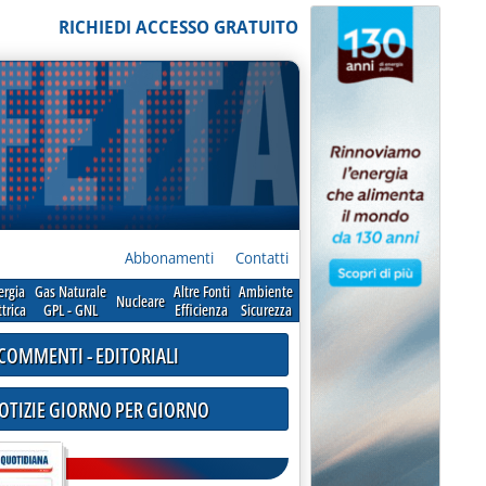
RICHIEDI ACCESSO GRATUITO
Abbonamenti
Contatti
ergia
Gas Naturale
Altre Fonti
Ambiente
Nucleare
ttrica
GPL - GNL
Efficienza
Sicurezza
COMMENTI - EDITORIALI
NOTIZIE GIORNO PER GIORNO