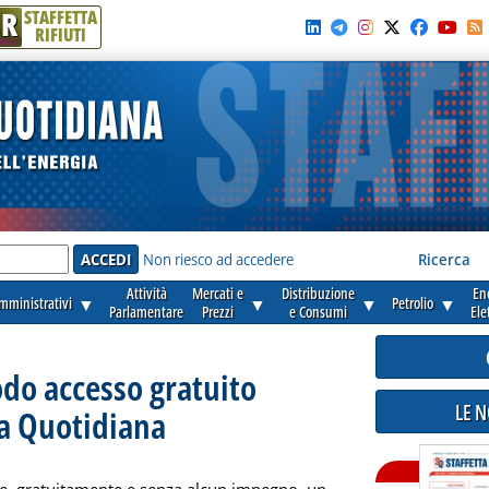
R
STAFFETTA
RIFIUTI
e'
Non riesco ad accedere
Ricerca
Attività
Mercati e
Distribuzione
En
amministrativi
▼
▼
▼
Petrolio
▼
Parlamentare
Prezzi
e Consumi
Ele
odo accesso gratuito
LE 
ta Quotidiana