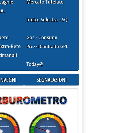
pagnie
Mercato Tutelato
.A.
Indice Selectra - SQ
Rete
Gas - Consumi
xtra-Rete
Prezzi Contratto GPL
timanali
Today@
CONVEGNI
SEGNALAZIONI