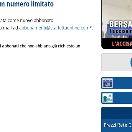
un numero limitato
dicata come nuovo abbonato
a mail ad
abbonamenti@staffettaonline.com
*.
L’ACCIS
i abbonati che non abbiano già richiesto un
Sezione:
Sezione: quotaz
STAFFETTA PRE
Prezzi Rete 