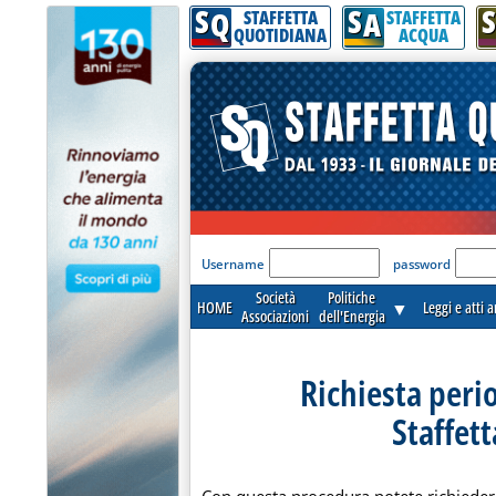
S
S
S
Q
A
STAFFETTA
STAFFETTA
QUOTIDIANA
ACQUA
'Modulo Login per acceder
Username
password
Società
Politiche
HOME
▼
Leggi e atti 
Associazioni
dell'Energia
Richiesta peri
Staffet