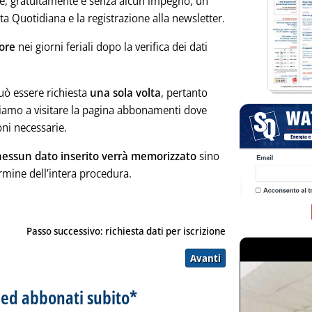
e, gratuitamente e senza alcun impegno, un
tta Quotidiana e la registrazione alla newsletter.
ore
nei giorni feriali dopo la verifica dei dati
uò essere richiesta
una sola volta
, pertanto
tiamo a visitare la pagina
abbonamenti
dove
oni necessarie.
nessun dato inserito verrà memorizzato
sino
rmine dell’intera procedura.
Passo successivo: richiesta dati per iscrizione
 ed abbonati subito*