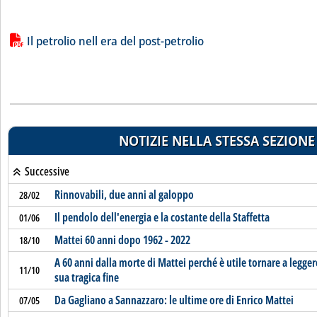
Lista allegati PDF alla notizia
Il petrolio nell era del post-petrolio
NOTIZIE NELLA STESSA SEZIONE
Successive
Rinnovabili, due anni al galoppo
28/02
Il pendolo dell'energia e la costante della Staffetta
01/06
Mattei 60 anni dopo 1962 - 2022
18/10
A 60 anni dalla morte di Mattei perché è utile tornare a legger
11/10
sua tragica fine
Da Gagliano a Sannazzaro: le ultime ore di Enrico Mattei
07/05