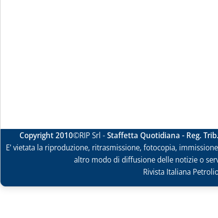
Copyright 2010
©RIP Srl -
Staffetta Quotidiana - Reg. Tri
E' vietata la riproduzione, ritrasmissione, fotocopia, immissione 
altro modo di diffusione delle notizie o ser
Rivista Italiana Petrol