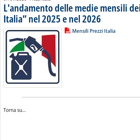
L'andamento delle medie mensili dei
Italia” nel 2025 e nel 2026
. Pubblicata martedì 07 lu
Lista allegati PDF alla notizia
Leggi tutta la notizia: 'L'andamen
Mensili Prezzi Italia
Torna su...