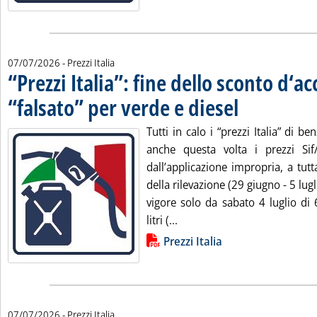
07/07/2026
- Prezzi Italia
“Prezzi Italia”: fine dello sconto d‘ac
“falsato” per verde e diesel
. Pubblicata martedì 07
Tutti in calo i “prezzi Italia” di b
anche questa volta i prezzi Sif/S
dall’applicazione impropria, a tut
della rilevazione (29 giugno - 5 lugl
vigore solo da sabato 4 luglio di
Leggi tutta la notizia: '“Prez
litri (...
Lista allegati PDF alla notizia
Prezzi Italia
07/07/2026
- Prezzi Italia