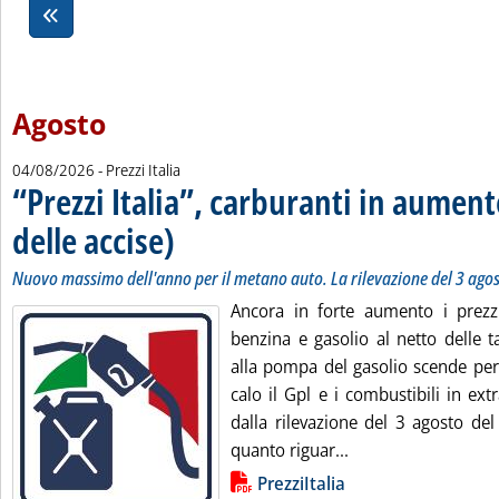
Agosto
04/08/2026
- Prezzi Italia
“Prezzi Italia”, carburanti in aument
delle accise)
. Sottotitolo: Nuovo massimo dell'anno per il metano auto. La
. Pubblicata martedì 04 agosto 2026 alle 13.28.
Nuovo massimo dell'anno per il metano auto. La rilevazione del 3 ago
Ancora in forte aumento i prezz
benzina e gasolio al netto delle t
alla pompa del gasolio scende per il
calo il Gpl e i combustibili in ext
dalla rilevazione del 3 agosto del
Leggi tutta la notiz
quanto riguar...
Lista allegati PDF alla notizia
PrezziItalia