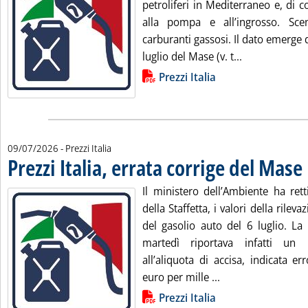
petroliferi in Mediterraneo e, di 
alla pompa e all’ingrosso. Sc
carburanti gassosi. Il dato emerge d
Leggi tutta la
luglio del Mase (v. t...
Lista allegati PDF alla notizia
Prezzi Italia
09/07/2026
- Prezzi Italia
Prezzi Italia, errata corrige del Mase
.
Il ministero dell’Ambiente ha rett
della Staffetta, i valori della rileva
del gasolio auto del 6 luglio. La 
martedì riportava infatti un 
all’aliquota di accisa, indicata 
Leggi tutta la noti
euro per mille ...
Lista allegati PDF alla notizia
Prezzi Italia