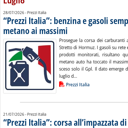
Luglio
28/07/2026
- Prezzi Italia
“Prezzi Italia”: benzina e gasoli semp
metano ai massimi
. Pubblicata martedì 28 luglio 2026 alle 13.8
Prosegue la corsa dei carburanti a
Stretto di Hormuz. I gasoli su rete e
prodotti monitorati, risultano que
metano auto ha toccato il massim
sceso solo il Gpl. Il dato emerge d
Leggi tutta la notizia: '“
luglio d...
Lista allegati PDF alla notizia
Prezzi Italia
21/07/2026
- Prezzi Italia
“Prezzi Italia”: corsa all’impazzata d