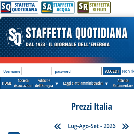
S
S
S
Q
A
R
STAFFETTA
STAFFETTA
STAFFETTA
QUOTIDIANA
ACQUA
RIFIUTI
'Modulo Login per accedere'
Non ri
Username
password
Società
Politiche
Attività
HOME
▼
Leggi e atti amministrativi
▼
Associazioni
dell'Energia
Parlamentare
Prezzi Italia
Lug-Ago-Set - 2026