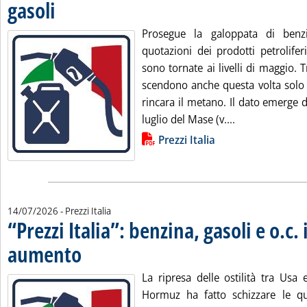
gasoli
. Pubblicata martedì 21 luglio 2026 alle 12.23.
Prosegue la galoppata di benz
quotazioni dei prodotti petrolife
sono tornate ai livelli di maggio. T
scendono anche questa volta solo i
rincara il metano. Il dato emerge d
Leggi tutta la n
luglio del Mase (v....
Lista allegati PDF alla notizia
Prezzi Italia
14/07/2026
- Prezzi Italia
“Prezzi Italia”: benzina, gasoli e o.c. 
aumento
. Pubblicata martedì 14 luglio 2026 alle 12.25.
La ripresa delle ostilità tra Usa 
Hormuz ha fatto schizzare le qu