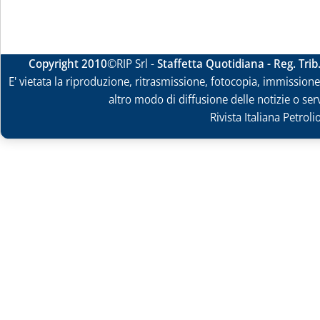
Copyright 2010
©RIP Srl -
Staffetta Quotidiana - Reg. Tri
E' vietata la riproduzione, ritrasmissione, fotocopia, immissione 
altro modo di diffusione delle notizie o ser
Rivista Italiana Petrol