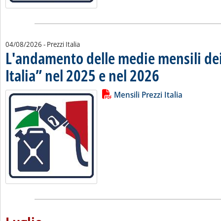
04/08/2026
- Prezzi Italia
L'andamento delle medie mensili dei
Italia” nel 2025 e nel 2026
. Pubblicata martedì 04 ag
Lista allegati PDF alla notizia
Leggi tutta la notizia: 'L'andamen
Mensili Prezzi Italia