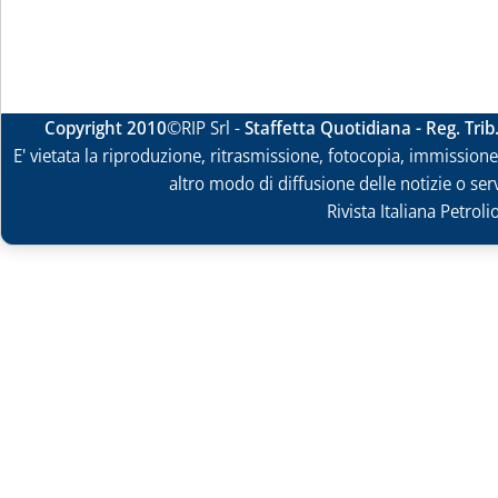
Copyright 2010
©RIP Srl -
Staffetta Quotidiana - Reg. Tri
E' vietata la riproduzione, ritrasmissione, fotocopia, immissione 
altro modo di diffusione delle notizie o ser
Rivista Italiana Petrol