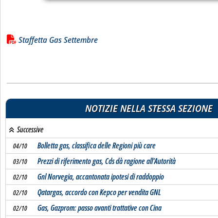
Lista allegati PDF alla notizia
Staffetta Gas Settembre
NOTIZIE NELLA STESSA SEZIONE
Successive
Bolletta gas, classifica delle Regioni più care
04/10
Prezzi di riferimento gas, Cds dà ragione all'Autorità
03/10
Gnl Norvegia, accantonata ipotesi di raddoppio
02/10
Qatargas, accordo con Kepco per vendita GNL
02/10
Gas, Gazprom: passo avanti trattative con Cina
02/10