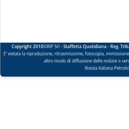
Copyright 2010
©RIP Srl -
Staffetta Quotidiana - Reg. Tri
E' vietata la riproduzione, ritrasmissione, fotocopia, immissione 
altro modo di diffusione delle notizie o ser
Rivista Italiana Petrol