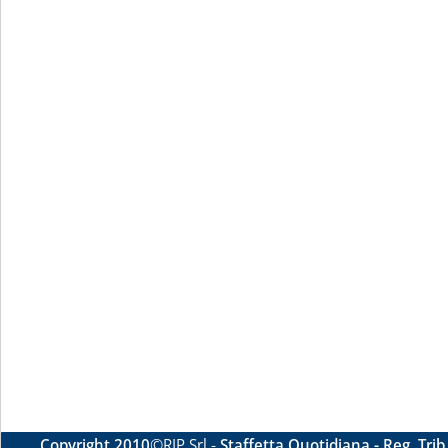
Copyright 2010
©RIP Srl -
Staffetta Quotidiana - Reg. Tri