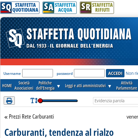
S
S
S
Attenzione! Esegui l'accesso per lèggere interamente la notizia.
Q
A
R
STAFFETTA
STAFFETTA
STAFFETTA
QUOTIDIANA
ACQUA
RIFIUTI
'Modulo Login per accedere'
Non ri
Username
password
Società
Politiche
Attività
HOME
▼
Leggi e atti amministrativi
▼
Associazioni
dell'Energia
Parlamentare
Prezzi Rete Carburanti
Torna alla sezione
vene
Carburanti, tendenza al rialzo