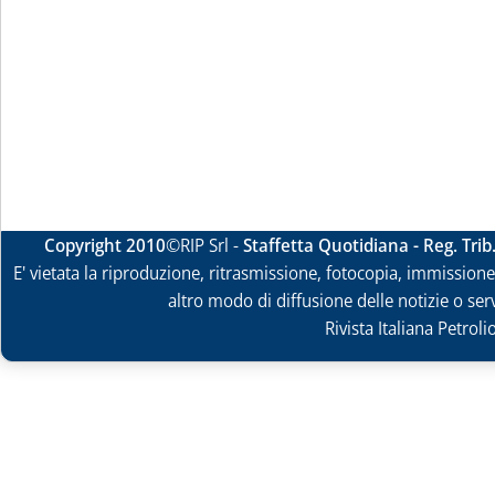
Copyright 2010
©RIP Srl -
Staffetta Quotidiana - Reg. Tri
E' vietata la riproduzione, ritrasmissione, fotocopia, immissione 
altro modo di diffusione delle notizie o ser
Rivista Italiana Petrol