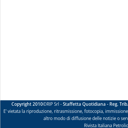
Copyright 2010
©RIP Srl -
Staffetta Quotidiana - Reg. Tri
E' vietata la riproduzione, ritrasmissione, fotocopia, immissione 
altro modo di diffusione delle notizie o ser
Rivista Italiana Petrol