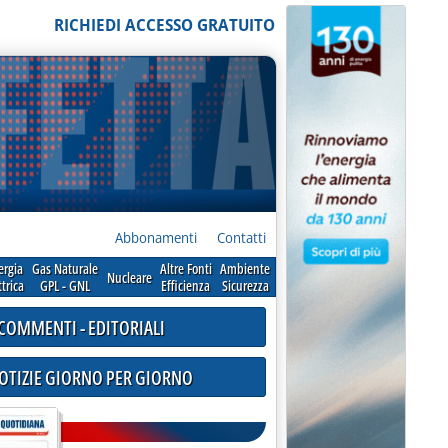
RICHIEDI ACCESSO GRATUITO
Abbonamenti
Contatti
ergia
Gas Naturale
Altre Fonti
Ambiente
Nucleare
ttrica
GPL - GNL
Efficienza
Sicurezza
COMMENTI - EDITORIALI
NOTIZIE GIORNO PER GIORNO