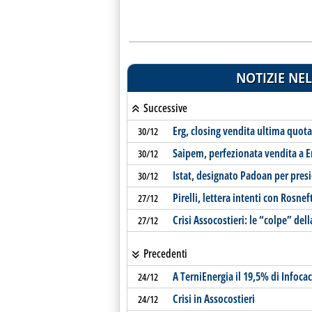
NOTIZIE NEL
Successive
Erg, closing vendita ultima quota
30/12
Saipem, perfezionata vendita a E
30/12
Istat, designato Padoan per pres
30/12
Pirelli, lettera intenti con Rosnef
27/12
Crisi Assocostieri: le “colpe” de
27/12
Precedenti
A TerniEnergia il 19,5% di Infocac
24/12
Crisi in Assocostieri
24/12