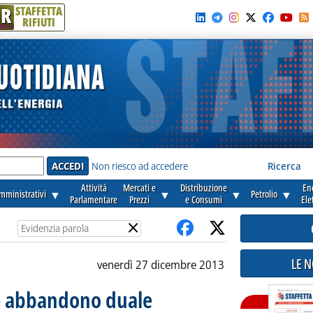
R
STAFFETTA
RIFIUTI
e'
Non riesco ad accedere
Ricerca
Attività
Mercati e
Distribuzione
En
amministrativi
▼
▼
▼
Petrolio
▼
Parlamentare
Prezzi
e Consumi
Ele
×
LE 
venerdì 27 dicembre 2013
 e abbandono duale