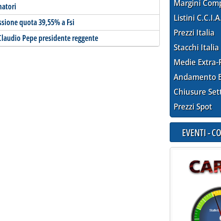
Margini Com
matori
Listini C.C.I.A
ssione quota 39,55% a Fsi
Prezzi Italia
. Claudio Pepe presidente reggente
Stacchi Italia
Medie Extra-
Andamento E
Chiusure Set
Prezzi Spot
EVENTI - 