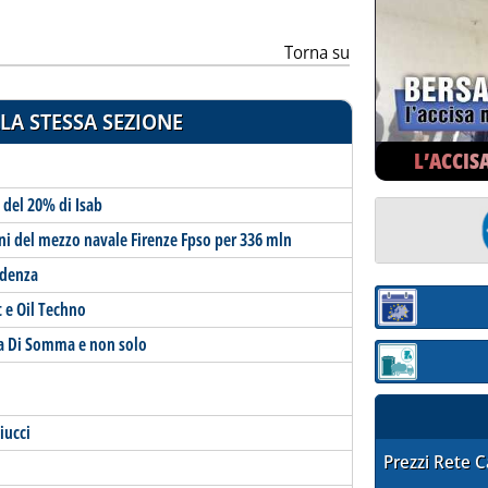
Torna su
LA STESSA SEZIONE
L’ACCIS
 del 20% di Isab
ni del mezzo navale Firenze Fpso per 336 mln
idenza
t e Oil Techno
Sezione:
lla Di Somma e non solo
Sezione: quotaz
iucci
STAFFETTA PRE
Prezzi Rete 