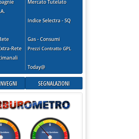
pagnie
Mercato Tutelato
.A.
Indice Selectra - SQ
Rete
Gas - Consumi
xtra-Rete
Prezzi Contratto GPL
timanali
Today@
CONVEGNI
SEGNALAZIONI