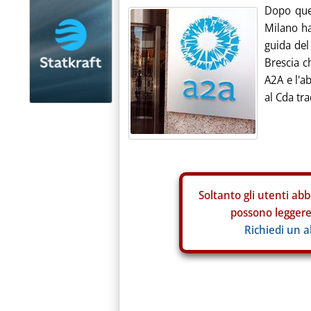
Dopo quel
Milano ha
guida del
Brescia c
A2A e l'a
al Cda tra
Soltanto gli
utenti abb
possono leggere 
Richiedi un 