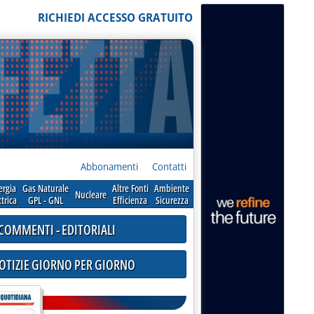
RICHIEDI ACCESSO GRATUITO
Abbonamenti
Contatti
ergia
Gas Naturale
Altre Fonti
Ambiente
Nucleare
ttrica
GPL - GNL
Efficienza
Sicurezza
COMMENTI - EDITORIALI
NOTIZIE GIORNO PER GIORNO