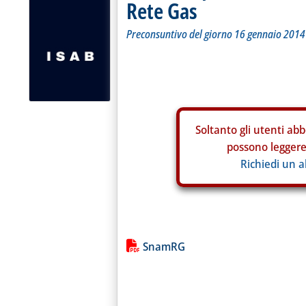
Rete Gas
Preconsuntivo del giorno 16 gennaio 2014
Soltanto gli
utenti abb
possono leggere 
Richiedi un 
Lista allegati PDF alla notiz
SnamRG