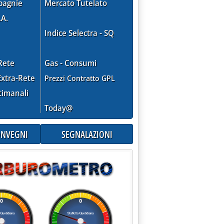
pagnie
Mercato Tutelato
.A.
Indice Selectra - SQ
Rete
Gas - Consumi
xtra-Rete
Prezzi Contratto GPL
timanali
Today@
CONVEGNI
SEGNALAZIONI