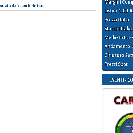
Margini Com
portato da Snam Rete Gas
Listini C.C.I.A
Prezzi Italia
Stacchi Italia
Medie Extra-
Andamento E
Chiusure Set
Prezzi Spot
EVENTI - 