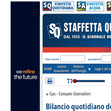
S
S
S
Attenzione! Esegui l'accesso per lèggere interamente la notizia.
Q
A
STAFFETTA
STAFFETTA
QUOTIDIANA
ACQUA
'Modulo Login per acceder
Username
password
Società
Politiche
HOME
▼
Leggi e atti 
Associazioni
dell'Energia
Gas - Consumi Giornalieri
Torna alla sezione
Bilancio quotidiano d