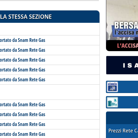
LA STESSA SEZIONE
portato da Snam Rete Gas
L’ACCIS
portato da Snam Rete Gas
portato da Snam Rete Gas
portato da Snam Rete Gas
portato da Snam Rete Gas
Sezione:
portato da Snam Rete Gas
Sezione: quotaz
portato da Snam Rete Gas
portato da Snam Rete Gas
STAFFETTA PRE
Prezzi Rete 
portato da Snam Rete Gas