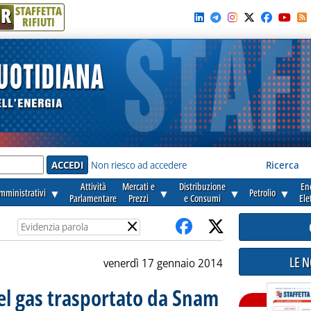
R
STAFFETTA
RIFIUTI
e'
Non riesco ad accedere
Ricerca
Attività
Mercati e
Distribuzione
En
amministrativi
▼
▼
▼
Petrolio
▼
Parlamentare
Prezzi
e Consumi
Ele
×
LE 
venerdì 17 gennaio 2014
el gas trasportato da Snam