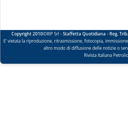
Copyright 2010
©RIP Srl -
Staffetta Quotidiana - Reg. Tri
E' vietata la riproduzione, ritrasmissione, fotocopia, immissione 
altro modo di diffusione delle notizie o ser
Rivista Italiana Petrol