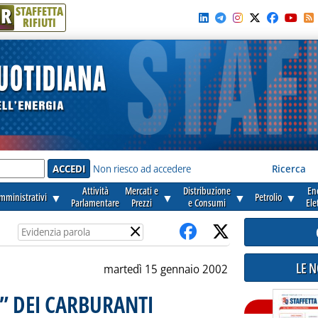
R
STAFFETTA
RIFIUTI
e'
Non riesco ad accedere
Ricerca
Attività
Mercati e
Distribuzione
En
amministrativi
▼
▼
▼
Petrolio
▼
Parlamentare
Prezzi
e Consumi
Ele
×
LE 
martedì 15 gennaio 2002
I” DEI CARBURANTI