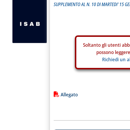
SUPPLEMENTO AL N. 10 DI MARTEDI' 15 G
Soltanto gli
utenti abb
possono leggere 
Richiedi un 
Lista allegati PDF alla notiz
Allegato