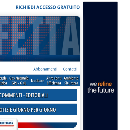
RICHIEDI ACCESSO GRATUITO
Abbonamenti
Contatti
ergia
Gas Naturale
Altre Fonti
Ambiente
Nucleare
ttrica
GPL - GNL
Efficienza
Sicurezza
COMMENTI - EDITORIALI
NOTIZIE GIORNO PER GIORNO