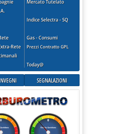
pagnie
Mercato Tutelato
.A.
Indice Selectra - SQ
Rete
Gas - Consumi
xtra-Rete
Prezzi Contratto GPL
timanali
Today@
CONVEGNI
SEGNALAZIONI