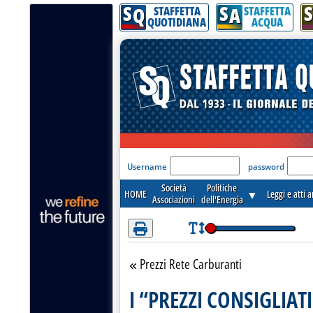
S
S
S
Attenzione! Esegui l'accesso per lèggere interamente la notizia.
Q
A
STAFFETTA
STAFFETTA
QUOTIDIANA
ACQUA
'Modulo Login per acceder
Username
password
Società
Politiche
HOME
▼
Leggi e atti 
Associazioni
dell'Energia
Prezzi Rete Carburanti
Torna alla sezione
I “PREZZI CONSIGLIAT