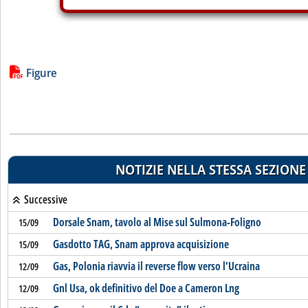
Lista allegati PDF alla notizia
Figure
NOTIZIE NELLA STESSA SEZIONE
Successive
Dorsale Snam, tavolo al Mise sul Sulmona-Foligno
15/09
Gasdotto TAG, Snam approva acquisizione
15/09
Gas, Polonia riavvia il reverse flow verso l'Ucraina
12/09
Gnl Usa, ok definitivo del Doe a Cameron Lng
12/09