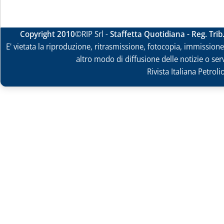
Copyright 2010
©RIP Srl -
Staffetta Quotidiana - Reg. Tri
E' vietata la riproduzione, ritrasmissione, fotocopia, immissione 
altro modo di diffusione delle notizie o ser
Rivista Italiana Petrol