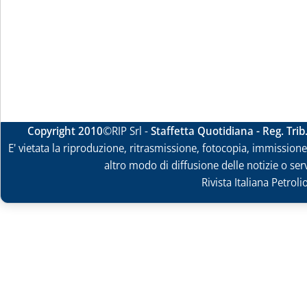
Copyright 2010
©RIP Srl -
Staffetta Quotidiana - Reg. Tri
E' vietata la riproduzione, ritrasmissione, fotocopia, immissione 
altro modo di diffusione delle notizie o ser
Rivista Italiana Petrol