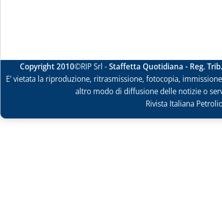
Copyright 2010
©RIP Srl -
Staffetta Quotidiana - Reg. Tri
E' vietata la riproduzione, ritrasmissione, fotocopia, immissione 
altro modo di diffusione delle notizie o ser
Rivista Italiana Petrol