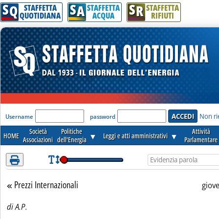
S
S
S
Attenzione! Esegui l'accesso per lèggere interamente la notizia.
Q
A
R
STAFFETTA
STAFFETTA
STAFFETTA
QUOTIDIANA
ACQUA
RIFIUTI
'Modulo Login per accedere'
Non ri
Username
password
Società
Politiche
Attività
HOME
▼
Leggi e atti amministrativi
▼
Associazioni
dell'Energia
Parlamentare
Prezzi Internazionali
Torna alla sezione
giov
di A.P.