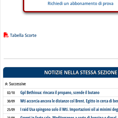
Richiedi un abbonamento di prova
Lista allegati PDF alla notizia
Tabella Scorte
NOTIZIE NELLA STESSA SEZIONE
Successive
Gpl Bethioua: rincara il propano, scende il butano
02/10
Wti accorcia ancora le distanze col Brent. Egitto in cerca di b
30/09
I raid Usa spingono solo il Wti. Importazioni oil ai minimi deg
25/09
Greggi in forte calo. Mediterraneo a corto di benzina e diesel
23/09