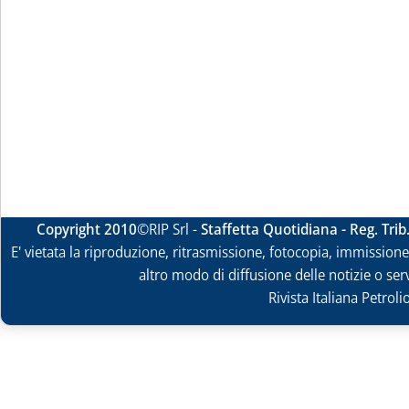
Copyright 2010
©RIP Srl -
Staffetta Quotidiana - Reg. Tri
E' vietata la riproduzione, ritrasmissione, fotocopia, immissione 
altro modo di diffusione delle notizie o ser
Rivista Italiana Petrol