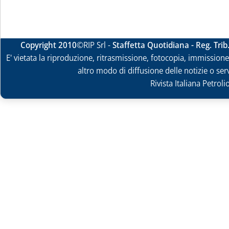
Copyright 2010
©RIP Srl -
Staffetta Quotidiana - Reg. Tri
E' vietata la riproduzione, ritrasmissione, fotocopia, immissione 
altro modo di diffusione delle notizie o ser
Rivista Italiana Petrol