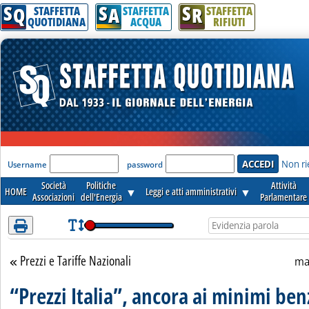
S
S
S
Attenzione! Esegui l'accesso per lèggere interamente la notizia.
Q
A
R
STAFFETTA
STAFFETTA
STAFFETTA
QUOTIDIANA
ACQUA
RIFIUTI
'Modulo Login per accedere'
Non ri
Username
password
Società
Politiche
Attività
HOME
▼
Leggi e atti amministrativi
▼
Associazioni
dell'Energia
Parlamentare
Prezzi e Tariffe Nazionali
Torna alla sezione
ma
“Prezzi Italia”, ancora ai minimi ben