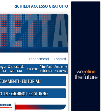
RICHIEDI ACCESSO GRATUITO
Abbonamenti
Contatti
ergia
Gas Naturale
Altre Fonti
Ambiente
Nucleare
ttrica
GPL - GNL
Efficienza
Sicurezza
COMMENTI - EDITORIALI
NOTIZIE GIORNO PER GIORNO