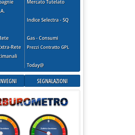
pagnie
Mercato Tutelato
.A.
Indice Selectra - SQ
Rete
Gas - Consumi
xtra-Rete
Prezzi Contratto GPL
timanali
Today@
CONVEGNI
SEGNALAZIONI