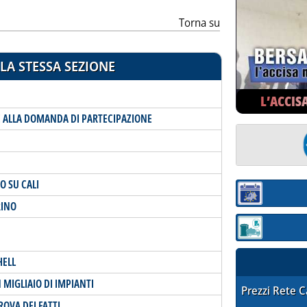
Torna su
LA STESSA SEZIONE
L’ACCIS
E ALLA DOMANDA DI PARTECIPAZIONE
O SU CALI
Sezione:
RINO
Sezione: quotaz
HELL
 MIGLIAIO DI IMPIANTI
STAFFETTA PRE
Prezzi Rete 
OVA DEI FATTI