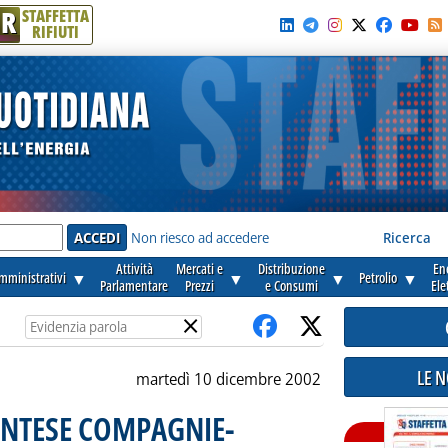
R
STAFFETTA
RIFIUTI
e'
Non riesco ad accedere
Ricerca
Attività
Mercati e
Distribuzione
En
amministrativi
▼
▼
▼
Petrolio
▼
Parlamentare
Prezzi
e Consumi
Ele
×
LE 
martedì 10 dicembre 2002
INTESE COMPAGNIE-