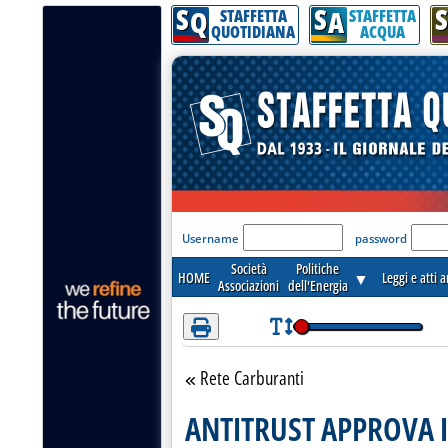
S
S
S
Attenzione! Esegui l'accesso per lèggere interamente la notizia.
Q
A
STAFFETTA
STAFFETTA
QUOTIDIANA
ACQUA
'Modulo Login per acceder
Username
password
Società
Politiche
HOME
▼
Leggi e atti 
Associazioni
dell'Energia
Rete Carburanti
Torna alla sezione
ANTITRUST APPROVA 