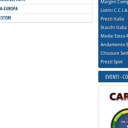
Margini Com
LIA-EUROPA
Listini C.C.I.A
ESTORI
Prezzi Italia
Stacchi Italia
Medie Extra-
Andamento E
Chiusure Set
Prezzi Spot
EVENTI - 