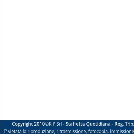
Copyright 2010
©RIP Srl -
Staffetta Quotidiana - Reg. Tri
E' vietata la riproduzione, ritrasmissione, fotocopia, immissione 