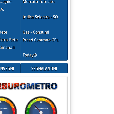
pagnie
Mercato Tutelato
.A.
Indice Selectra - SQ
Rete
Gas - Consumi
xtra-Rete
Prezzi Contratto GPL
timanali
Today@
CONVEGNI
SEGNALAZIONI