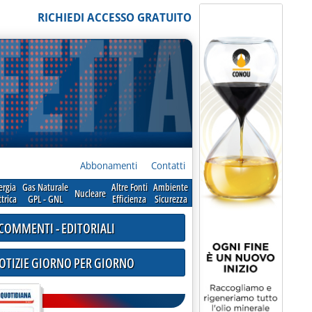
RICHIEDI ACCESSO GRATUITO
Abbonamenti
Contatti
ergia
Gas Naturale
Altre Fonti
Ambiente
Nucleare
ttrica
GPL - GNL
Efficienza
Sicurezza
COMMENTI - EDITORIALI
NOTIZIE GIORNO PER GIORNO