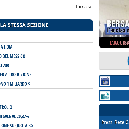
Torna su
LA STESSA SEZIONE
L’ACCIS
A LIBIA
O DEL MESSICO
O 208
FICA PRODUZIONE
Sezione:
ONO 1 MILIARDO $
Sezione: quotaz
TROLIO
 SALE AL 20,37%
STAFFETTA PRE
Prezzi Rete 
ZIONE SU QUOTA BG