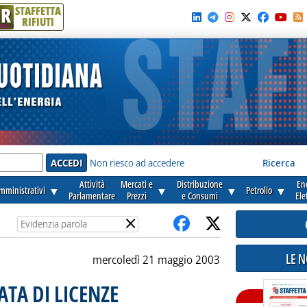
R
STAFFETTA
RIFIUTI
e'
Non riesco ad accedere
Ricerca
Attività
Mercati e
Distribuzione
En
amministrativi
▼
▼
▼
Petrolio
▼
Parlamentare
Prezzi
e Consumi
Ele
×
LE 
mercoledì 21 maggio 2003
TA DI LICENZE