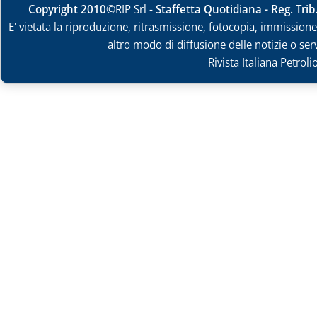
Copyright 2010
©RIP Srl -
Staffetta Quotidiana - Reg. Tri
E' vietata la riproduzione, ritrasmissione, fotocopia, immissione 
altro modo di diffusione delle notizie o ser
Rivista Italiana Petrol