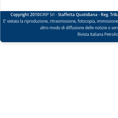
Copyright 2010
©RIP Srl -
Staffetta Quotidiana - Reg. Tri
E' vietata la riproduzione, ritrasmissione, fotocopia, immissione 
altro modo di diffusione delle notizie o ser
Rivista Italiana Petrol