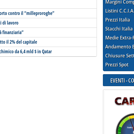
Margini Com
Listini C.C.I.A
porto contro il “milleproroghe”
Prezzi Italia
i di lavoro
Stacchi Italia
à finanziaria”
Medie Extra-
to il 2% del capitale
Andamento E
himico da 6,4 mld $ in Qatar
Chiusure Set
Prezzi Spot
EVENTI - 