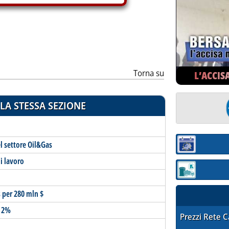
Torna su
L’ACCIS
LA STESSA SEZIONE
l settore Oil&Gas
Sezione:
i lavoro
Sezione: quotaz
 per 280 mln $
l 2%
STAFFETTA PRE
Prezzi Rete 