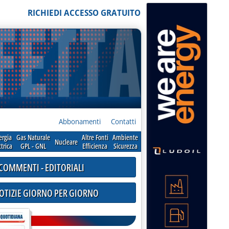
RICHIEDI ACCESSO GRATUITO
Abbonamenti
Contatti
ergia
Gas Naturale
Altre Fonti
Ambiente
Nucleare
ttrica
GPL - GNL
Efficienza
Sicurezza
COMMENTI - EDITORIALI
NOTIZIE GIORNO PER GIORNO