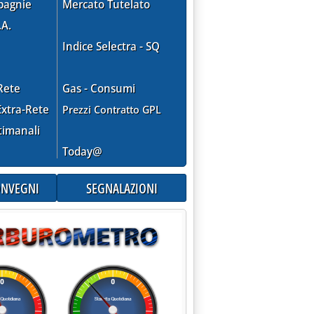
pagnie
Mercato Tutelato
.A.
Indice Selectra - SQ
Rete
Gas - Consumi
xtra-Rete
Prezzi Contratto GPL
timanali
Today@
CONVEGNI
SEGNALAZIONI