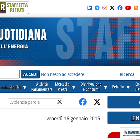
R
STAFFETTA
RIFIUTI
e'
Non riesco ad accedere
Ricerca
Attività
Mercati e
Distribuzione
En
amministrativi
▼
▼
▼
Petrolio
▼
Parlamentare
Prezzi
e Consumi
Ele
×
LE 
venerdì 16 gennaio 2015