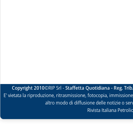
Copyright 2010
©RIP Srl -
Staffetta Quotidiana - Reg. Tri
E' vietata la riproduzione, ritrasmissione, fotocopia, immissione 
altro modo di diffusione delle notizie o ser
Rivista Italiana Petrol