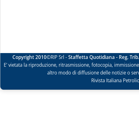
Copyright 2010
©RIP Srl -
Staffetta Quotidiana - Reg. Tri
E' vietata la riproduzione, ritrasmissione, fotocopia, immissione 
altro modo di diffusione delle notizie o ser
Rivista Italiana Petrol