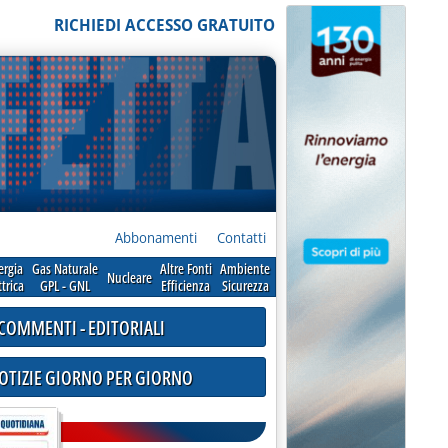
RICHIEDI ACCESSO GRATUITO
Abbonamenti
Contatti
ergia
Gas Naturale
Altre Fonti
Ambiente
Nucleare
ttrica
GPL - GNL
Efficienza
Sicurezza
COMMENTI - EDITORIALI
NOTIZIE GIORNO PER GIORNO