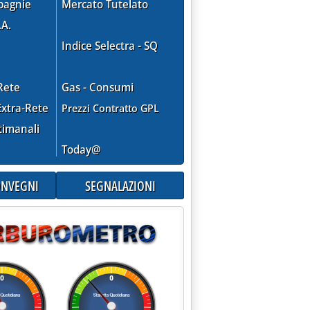
pagnie
Mercato Tutelato
.A.
Indice Selectra - SQ
Rete
Gas - Consumi
xtra-Rete
Prezzi Contratto GPL
timanali
Today@
CONVEGNI
SEGNALAZIONI