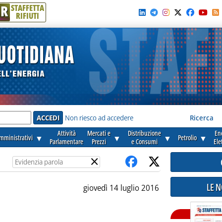
R
STAFFETTA
RIFIUTI
e'
Non riesco ad accedere
Ricerca
Attività
Mercati e
Distribuzione
En
amministrativi
▼
▼
▼
Petrolio
▼
Parlamentare
Prezzi
e Consumi
Ele
×
LE 
giovedì 14 luglio 2016