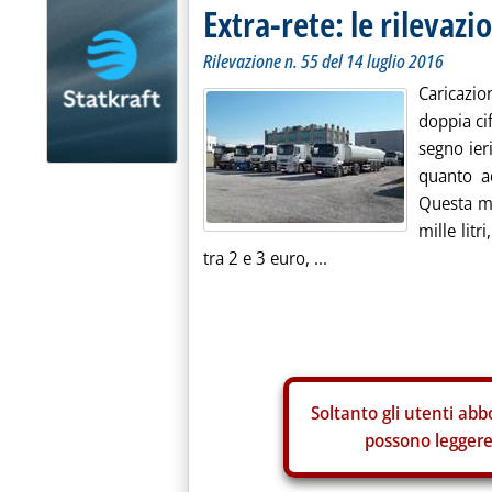
Extra-rete: le rilevazio
Rilevazione n. 55 del 14 luglio 2016
Caricazio
doppia ci
segno ier
quanto a
Questa ma
mille litr
tra 2 e 3 euro, ...
Soltanto gli
utenti abbo
possono leggere 