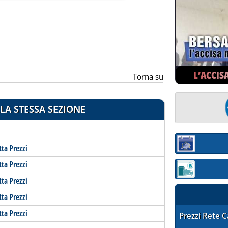
ia
L’ACCIS
Torna su
LA STESSA SEZIONE
Sezione:
tta Prezzi
tta Prezzi
Sezione: quotaz
tta Prezzi
tta Prezzi
tta Prezzi
STAFFETTA PRE
Prezzi Rete 