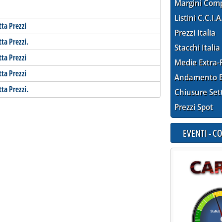
Margini Com
Listini C.C.I.A
tta Prezzi
Prezzi Italia
tta Prezzi.
Stacchi Italia
tta Prezzi
Medie Extra-
tta Prezzi
Andamento E
tta Prezzi.
Chiusure Set
Prezzi Spot
EVENTI - 