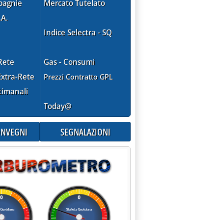
pagnie
Mercato Tutelato
.A.
Indice Selectra - SQ
Rete
Gas - Consumi
xtra-Rete
Prezzi Contratto GPL
timanali
Today@
CONVEGNI
SEGNALAZIONI