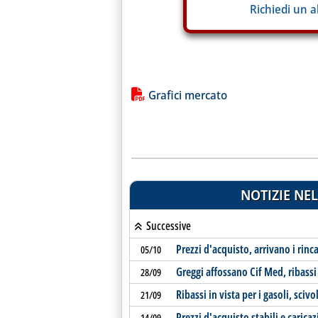
Richiedi un 
Lista allegati PDF alla notiz
Grafici mercato
NOTIZIE NEL
Successive
Prezzi d'acquisto, arrivano i rinca
05/10
Greggi affossano Cif Med, ribassi 
28/09
Ribassi in vista per i gasoli, sciv
21/09
Prezzi d'acquisto stabili e carica
14/09