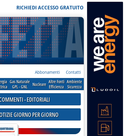
RICHIEDI ACCESSO GRATUITO
Abbonamenti
Contatti
ergia
Gas Naturale
Altre Fonti
Ambiente
Nucleare
ttrica
GPL - GNL
Efficienza
Sicurezza
COMMENTI - EDITORIALI
NOTIZIE GIORNO PER GIORNO