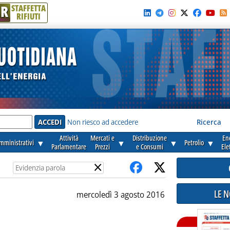
R
STAFFETTA
RIFIUTI
e'
Non riesco ad accedere
Ricerca
Attività
Mercati e
Distribuzione
En
amministrativi
▼
▼
▼
Petrolio
▼
Parlamentare
Prezzi
e Consumi
Ele
×
LE 
mercoledì 3 agosto 2016