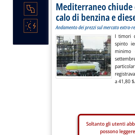
Mediterraneo chiude c
calo di benzina e dies
Andamento dei prezzi sul mercato extra-r
I timori 
spinto i
minimo c
settemb
particol
registrava
a 41,80 $/
Soltanto gli
utenti abb
possono leggere 