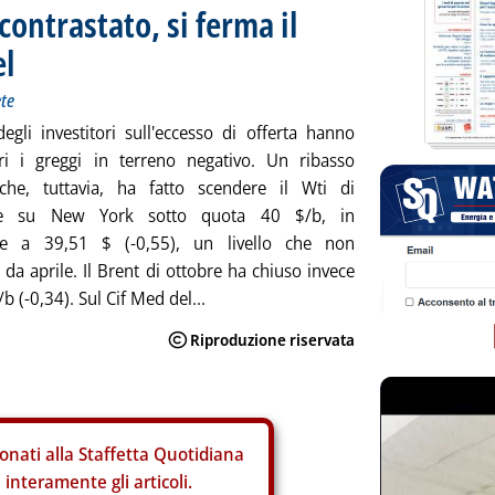
ontrastato, si ferma il
el
ete
degli investitori sull'eccesso di offerta hanno
eri i greggi in terreno negativo. Un ribasso
he, tuttavia, ha fatto scendere il Wti di
re su New York sotto quota 40 $/b, in
are a 39,51 $ (-0,55), un livello che non
 da aprile. Il Brent di ottobre ha chiuso invece
b (-0,34). Sul Cif Med del...
onati alla Staffetta Quotidiana
interamente gli articoli.