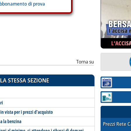
abbonamento di prova
ia
L’ACCIS
Torna su
LA STESSA SEZIONE
Sezione:
Sezione: quotaz
ri
in vista per i prezzi d'acquisto
ola la benzina
STAFFETTA PRE
Prezzi Rete 
zioni al minimo, si attendono i ribassi di domani