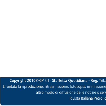
Copyright 2010
©RIP Srl -
Staffetta Quotidiana - Reg. Tri
E' vietata la riproduzione, ritrasmissione, fotocopia, immissione 
altro modo di diffusione delle notizie o ser
Rivista Italiana Petrol