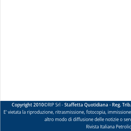
Copyright 2010
©RIP Srl -
Staffetta Quotidiana - Reg. Tri
E' vietata la riproduzione, ritrasmissione, fotocopia, immissione 
altro modo di diffusione delle notizie o ser
Rivista Italiana Petrol