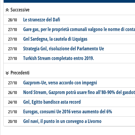
Successive
Le stranezze del Dafi
28/10
Gare gas, per le proprietà comunali valgono le norme di conta
27/10
Gnl Sardegna, la cautela di Liquigas
27/10
Strategia Gnl, risoluzione del Parlamento Ue
27/10
Turkish Stream completato entro 2019.
27/10
Precedenti
Gazprom-Ue, verso accordo con impegni
27/10
Nord Stream, Gazprom potrà usare fino all'80-90% del gasdot
26/10
Gnl, Egitto bandisce asta record
24/10
Eurogas, consumi Ue 2016 verso aumento del 6%
21/10
Gnl navi, il punto in un convegno a Livorno
20/10