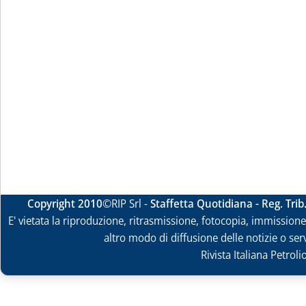
Copyright 2010
©RIP Srl -
Staffetta Quotidiana - Reg. Tri
E' vietata la riproduzione, ritrasmissione, fotocopia, immissione 
altro modo di diffusione delle notizie o ser
Rivista Italiana Petrol