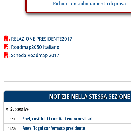
Richiedi un abbonamento di prova
Lista allegati PDF alla notizia
RELAZIONE PRESIDENTE2017
Roadmap2050 Italiano
Scheda Roadmap 2017
NOTIZIE NELLA STESSA SEZIONE
Successive
Enel, costituiti i comitati endoconsiliari
15/06
Anev, Togni confermato presidente
15/06