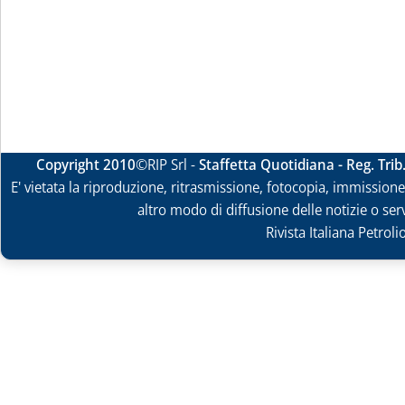
Copyright 2010
©RIP Srl -
Staffetta Quotidiana - Reg. Tri
E' vietata la riproduzione, ritrasmissione, fotocopia, immissione 
altro modo di diffusione delle notizie o ser
Rivista Italiana Petrol