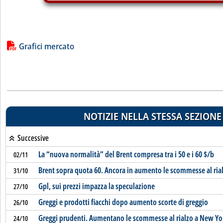
Lista allegati PDF alla notizia
Grafici mercato
NOTIZIE NELLA STESSA SEZIONE
Successive
La “nuova normalità” del Brent compresa tra i 50 e i 60 $/b
02/11
Brent sopra quota 60. Ancora in aumento le scommesse al ria
31/10
Gpl, sui prezzi impazza la speculazione
27/10
Greggi e prodotti fiacchi dopo aumento scorte di greggio
26/10
Greggi prudenti. Aumentano le scommesse al rialzo a New Yo
24/10