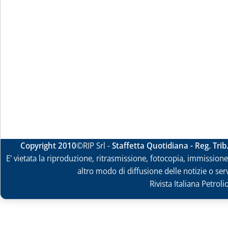
Copyright 2010
©RIP Srl -
Staffetta Quotidiana - Reg. Tri
E' vietata la riproduzione, ritrasmissione, fotocopia, immissione 
altro modo di diffusione delle notizie o ser
Rivista Italiana Petrol