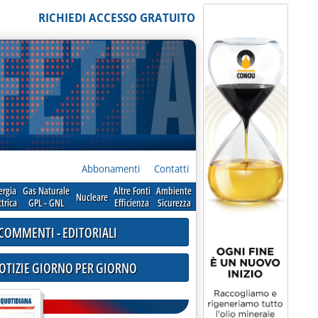
RICHIEDI ACCESSO GRATUITO
Abbonamenti
Contatti
ergia
Gas Naturale
Altre Fonti
Ambiente
Nucleare
ttrica
GPL - GNL
Efficienza
Sicurezza
COMMENTI - EDITORIALI
NOTIZIE GIORNO PER GIORNO