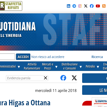
R
STAFFETTA
RIFIUTI
e'
Non riesco ad accedere
Ricerca
Attività
Mercati e
Distribuzione
En
amministrativi
▼
▼
▼
Petrolio
▼
Parlamentare
Prezzi
e Consumi
Ele
×
LE 
mercoledì 11 aprile 2018
ra Higas a Ottana