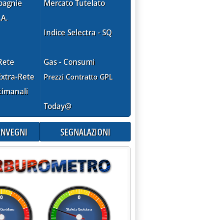
pagnie
Mercato Tutelato
.A.
Indice Selectra - SQ
Rete
Gas - Consumi
xtra-Rete
Prezzi Contratto GPL
timanali
Today@
CONVEGNI
SEGNALAZIONI