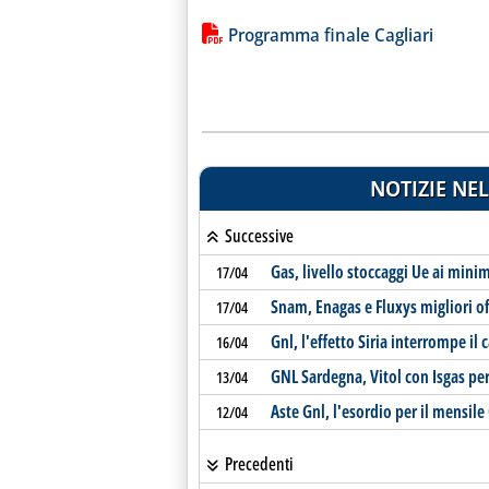
Lista allegati PDF alla notiz
Programma finale Cagliari
NOTIZIE NEL
Successive
Gas, livello stoccaggi Ue ai minim
17/04
Snam, Enagas e Fluxys migliori of
17/04
Gnl, l'effetto Siria interrompe il 
16/04
GNL Sardegna, Vitol con Isgas per 
13/04
Aste Gnl, l'esordio per il mensile
12/04
Precedenti