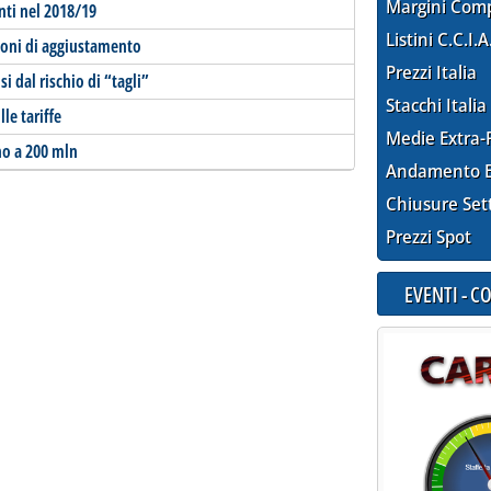
Margini Com
ti nel 2018/19
Listini C.C.I.A
sioni di aggiustamento
Prezzi Italia
si dal rischio di “tagli”
Stacchi Italia
le tariffe
Medie Extra-
no a 200 mln
Andamento E
Chiusure Set
Prezzi Spot
EVENTI - 