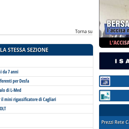
ia
Torna su
L’ACCIS
LA STESSA SEZIONE
i da 7 anni
ferenti per Desfa
Sezione:
calo di L-Med
Sezione: quotaz
il mini rigassificatore di Cagliari
 OLT
STAFFETTA PRE
Prezzi Rete 