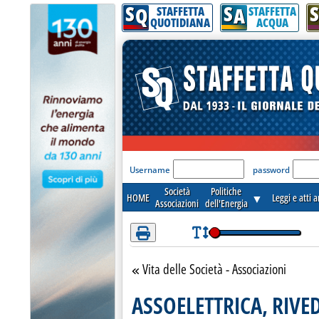
S
S
S
Attenzione! Esegui l'accesso per lèggere interamente la notizia.
Q
A
STAFFETTA
STAFFETTA
QUOTIDIANA
ACQUA
'Modulo Login per acceder
Username
password
Società
Politiche
HOME
▼
Leggi e atti 
Associazioni
dell'Energia
Vita delle Società - Associazioni
Torna alla sezione
ASSOELETTRICA, RIVE