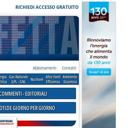
RICHIEDI ACCESSO GRATUITO
Abbonamenti
Contatti
ergia
Gas Naturale
Altre Fonti
Ambiente
Nucleare
ttrica
GPL - GNL
Efficienza
Sicurezza
COMMENTI - EDITORIALI
NOTIZIE GIORNO PER GIORNO