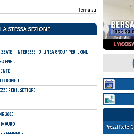
Torna su
LA STESSA SEZIONE
L’ACCIS
ZZATE. “INTERESSE” DI LINEA GROUP PER IL GNL
RO ENEL.
DENTE
LETTRONICI
Sezione:
ZZE PER IL SETTORE
Sezione: quotaz
NE 2005
N MAURO
STAFFETTA PRE
Prezzi Rete 
E RAFFINERIE