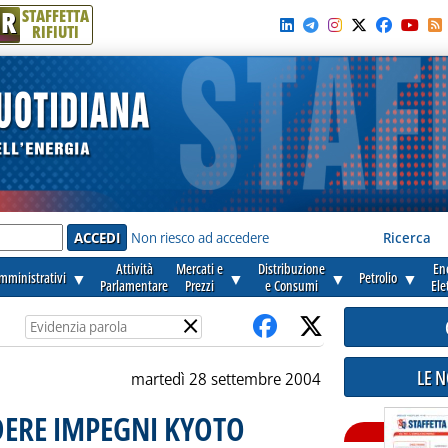
R
STAFFETTA
RIFIUTI
e'
Non riesco ad accedere
Ricerca
Attività
Mercati e
Distribuzione
En
amministrativi
▼
▼
▼
Petrolio
▼
Parlamentare
Prezzi
e Consumi
Ele
×
LE 
martedì 28 settembre 2004
DERE IMPEGNI KYOTO