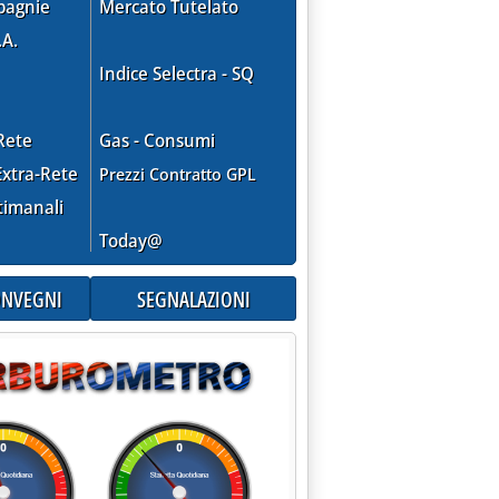
pagnie
Mercato Tutelato
.A.
Indice Selectra - SQ
Rete
Gas - Consumi
xtra-Rete
Prezzi Contratto GPL
timanali
Today@
CONVEGNI
SEGNALAZIONI