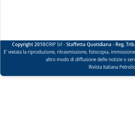
Copyright 2010
©RIP Srl -
Staffetta Quotidiana - Reg. Tri
E' vietata la riproduzione, ritrasmissione, fotocopia, immissione 
altro modo di diffusione delle notizie o ser
Rivista Italiana Petrol