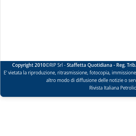
Copyright 2010
©RIP Srl -
Staffetta Quotidiana - Reg. Tri
E' vietata la riproduzione, ritrasmissione, fotocopia, immissione 
altro modo di diffusione delle notizie o ser
Rivista Italiana Petrol