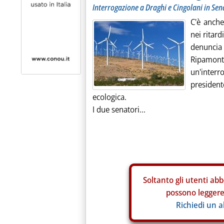
Interrogazione a Draghi e Cingolani in Sen
C'è anch
nei ritard
denuncia 
Ripamo
un'inte
president
ecologica.
I due senatori...
Soltanto gli
utenti abb
possono leggere 
Richiedi un 