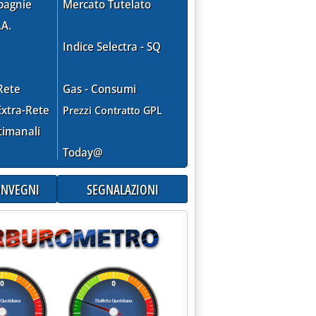
pagnie
Mercato Tutelato
.A.
Indice Selectra - SQ
Rete
Gas - Consumi
xtra-Rete
Prezzi Contratto GPL
timanali
Today@
CONVEGNI
SEGNALAZIONI