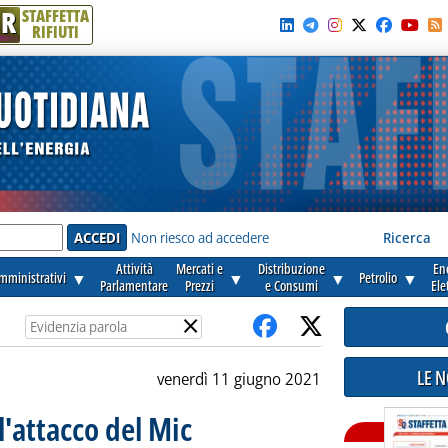
R
STAFFETTA
RIFIUTI
e'
Non riesco ad accedere
Ricerca
Attività
Mercati e
Distribuzione
En
amministrativi
▼
▼
▼
Petrolio
▼
Parlamentare
Prezzi
e Consumi
Ele
×
LE 
venerdì 11 giugno 2021
l'attacco del Mic