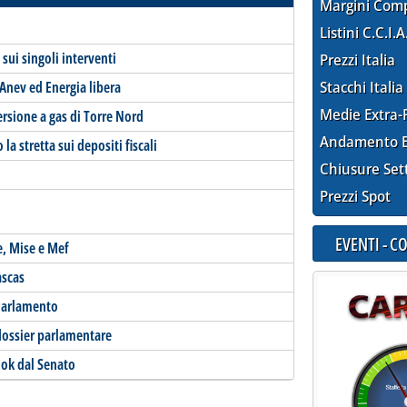
Margini Com
Listini C.C.I.A
ui singoli interventi
Prezzi Italia
 Anev ed Energia libera
Stacchi Italia
Medie Extra-
ersione a gas di Torre Nord
Andamento E
la stretta sui depositi fiscali
Chiusure Set
Prezzi Spot
EVENTI - 
e, Mise e Mef
ascas
 Parlamento
 dossier parlamentare
 ok dal Senato