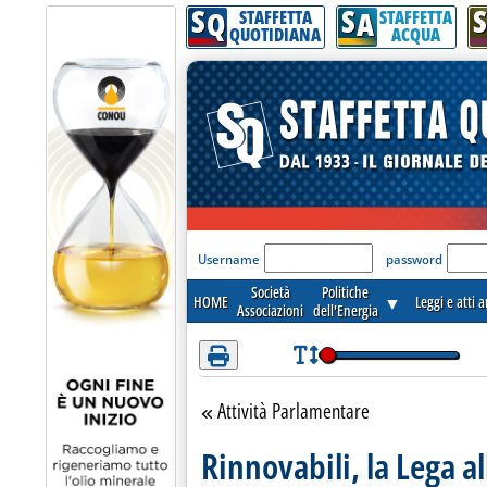
S
S
S
Attenzione! Esegui l'accesso per lèggere interamente la notizia.
Q
A
STAFFETTA
STAFFETTA
QUOTIDIANA
ACQUA
'Modulo Login per acceder
Username
password
Società
Politiche
HOME
▼
Leggi e atti 
Associazioni
dell'Energia
Attività Parlamentare
Torna alla sezione
Rinnovabili, la Lega al