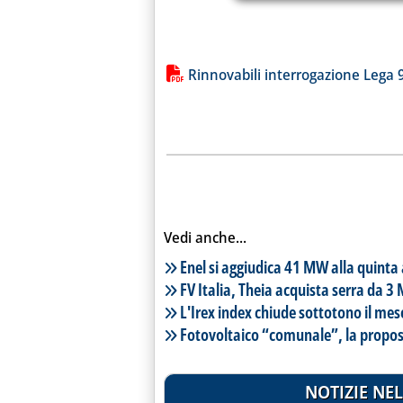
Lista allegati PDF alla notiz
Rinnovabili interrogazione Lega 
Vedi anche...
Lista notizie correlate
Enel si aggiudica 41 MW alla quinta
FV Italia, Theia acquista serra da 
L'Irex index chiude sottotono il me
Fotovoltaico “comunale”, la propos
NOTIZIE NEL