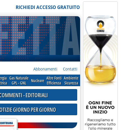
RICHIEDI ACCESSO GRATUITO
Abbonamenti
Contatti
ergia
Gas Naturale
Altre Fonti
Ambiente
Nucleare
ttrica
GPL - GNL
Efficienza
Sicurezza
COMMENTI - EDITORIALI
NOTIZIE GIORNO PER GIORNO