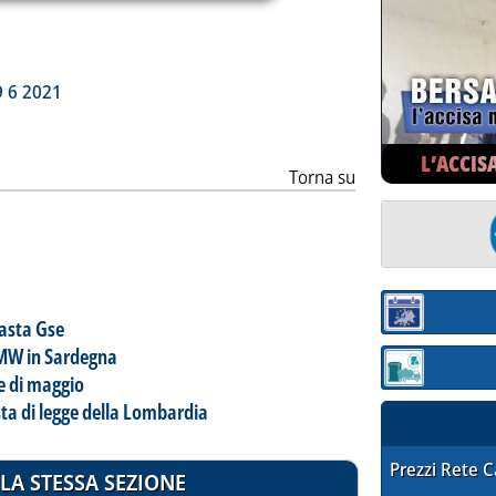
ia
9 6 2021
L’ACCIS
Torna su
Sezione:
 asta Gse
3 MW in Sardegna
Sezione: quotaz
se di maggio
ta di legge della Lombardia
STAFFETTA PRE
Prezzi Rete 
LA STESSA SEZIONE