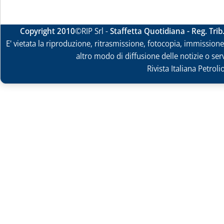
Copyright 2010
©RIP Srl -
Staffetta Quotidiana - Reg. Tri
E' vietata la riproduzione, ritrasmissione, fotocopia, immissione 
altro modo di diffusione delle notizie o ser
Rivista Italiana Petrol