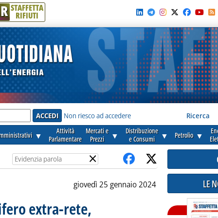
R
STAFFETTA
RIFIUTI
e'
Non riesco ad accedere
Ricerca
Attività
Mercati e
Distribuzione
En
amministrativi
▼
▼
▼
Petrolio
▼
Parlamentare
Prezzi
e Consumi
Ele
×
LE 
giovedì 25 gennaio 2024
ifero extra-rete,