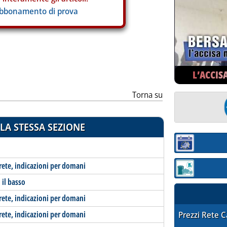
abbonamento di prova
L’ACCIS
Torna su
LA STESSA SEZIONE
Sezione:
-rete, indicazioni per domani
Sezione: quotaz
 il basso
-rete, indicazioni per domani
-rete, indicazioni per domani
STAFFETTA PRE
Prezzi Rete 