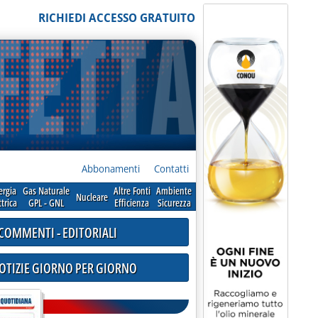
RICHIEDI ACCESSO GRATUITO
Abbonamenti
Contatti
ergia
Gas Naturale
Altre Fonti
Ambiente
Nucleare
ttrica
GPL - GNL
Efficienza
Sicurezza
COMMENTI - EDITORIALI
NOTIZIE GIORNO PER GIORNO