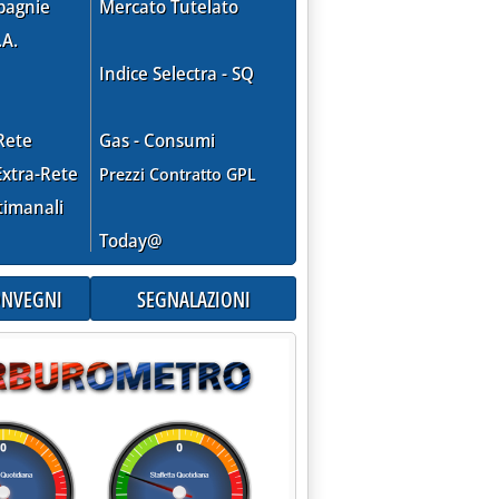
pagnie
Mercato Tutelato
.A.
Indice Selectra - SQ
Rete
Gas - Consumi
xtra-Rete
Prezzi Contratto GPL
timanali
Today@
CONVEGNI
SEGNALAZIONI