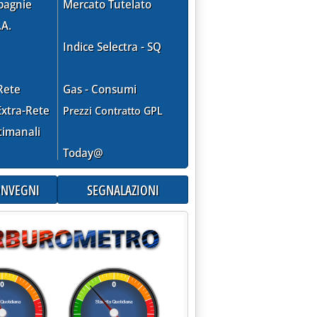
pagnie
Mercato Tutelato
.A.
Indice Selectra - SQ
Rete
Gas - Consumi
xtra-Rete
Prezzi Contratto GPL
timanali
Today@
CONVEGNI
SEGNALAZIONI