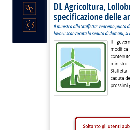
DL Agricoltura, Lollobr
specificazione delle a
Il ministro alla Staffetta: vedremo punto d
lavori: sconvocata la seduta di domani, si
Il gover
modifica 
contenut
ministro
Staffett
caduta del
prossimi g
Soltanto gli
utenti abb