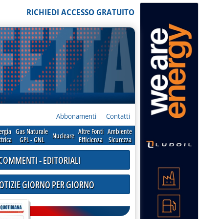
RICHIEDI ACCESSO GRATUITO
Abbonamenti
Contatti
ergia
Gas Naturale
Altre Fonti
Ambiente
Nucleare
ttrica
GPL - GNL
Efficienza
Sicurezza
COMMENTI - EDITORIALI
NOTIZIE GIORNO PER GIORNO