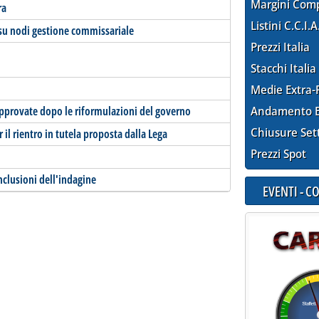
Margini Com
ra
Listini C.C.I.A
 su nodi gestione commissariale
Prezzi Italia
Stacchi Italia
Medie Extra-
 approvate dopo le riformulazioni del governo
Andamento E
Chiusure Set
 il rientro in tutela proposta dalla Lega
Prezzi Spot
nclusioni dell'indagine
EVENTI - 