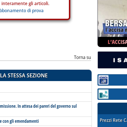
interamente gli articoli.
abbonamento di prova
L’ACCIS
Torna su
LA STESSA SEZIONE
Sezione:
Sezione: quotaz
mmissione. In attesa dei pareri del governo sul
STAFFETTA PRE
Prezzi Rete 
ere con gli emendamenti