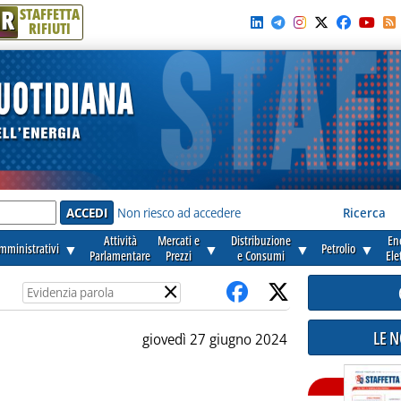
R
STAFFETTA
RIFIUTI
e'
Non riesco ad accedere
Ricerca
Attività
Mercati e
Distribuzione
En
amministrativi
▼
▼
▼
Petrolio
▼
Parlamentare
Prezzi
e Consumi
Ele
×
LE 
giovedì 27 giugno 2024