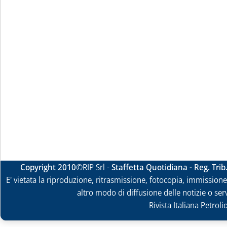
Copyright 2010
©RIP Srl -
Staffetta Quotidiana - Reg. Tri
E' vietata la riproduzione, ritrasmissione, fotocopia, immissione 
altro modo di diffusione delle notizie o ser
Rivista Italiana Petrol