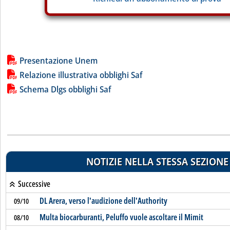
Lista allegati PDF alla notizia
Presentazione Unem
Relazione illustrativa obblighi Saf
Schema Dlgs obblighi Saf
NOTIZIE NELLA STESSA SEZIONE
Successive
DL Arera, verso l'audizione dell'Authority
09/10
Multa biocarburanti, Peluffo vuole ascoltare il Mimit
08/10