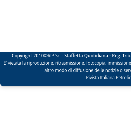
Copyright 2010
©RIP Srl -
Staffetta Quotidiana - Reg. Tri
E' vietata la riproduzione, ritrasmissione, fotocopia, immissione 
altro modo di diffusione delle notizie o ser
Rivista Italiana Petrol