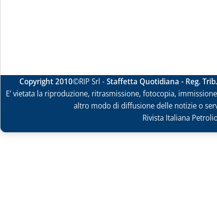
Copyright 2010
©RIP Srl -
Staffetta Quotidiana - Reg. Tri
E' vietata la riproduzione, ritrasmissione, fotocopia, immissione 
altro modo di diffusione delle notizie o ser
Rivista Italiana Petrol