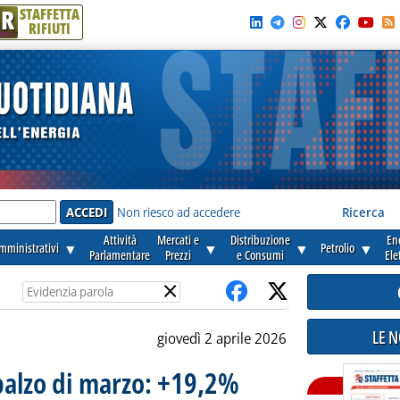
R
STAFFETTA
RIFIUTI
e'
Non riesco ad accedere
Ricerca
Attività
Mercati e
Distribuzione
En
amministrativi
▼
▼
▼
Petrolio
▼
Parlamentare
Prezzi
e Consumi
Ele
×
LE 
giovedì 2 aprile 2026
l balzo di marzo: +19,2%