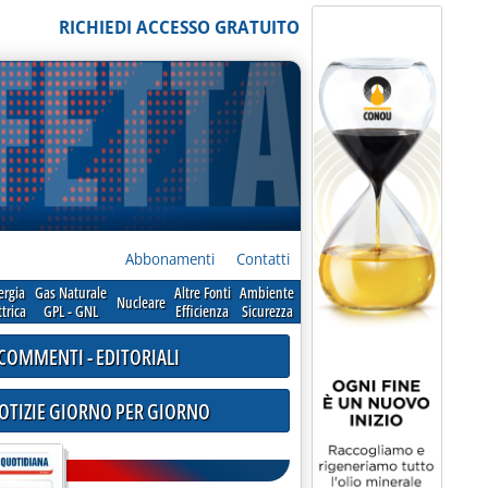
RICHIEDI ACCESSO GRATUITO
Abbonamenti
Contatti
ergia
Gas Naturale
Altre Fonti
Ambiente
Nucleare
ttrica
GPL - GNL
Efficienza
Sicurezza
COMMENTI - EDITORIALI
NOTIZIE GIORNO PER GIORNO