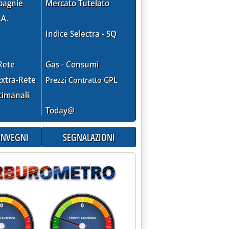
pagnie
Mercato Tutelato
.A.
Indice Selectra - SQ
Rete
Gas - Consumi
xtra-Rete
Prezzi Contratto GPL
timanali
Today@
CONVEGNI
SEGNALAZIONI