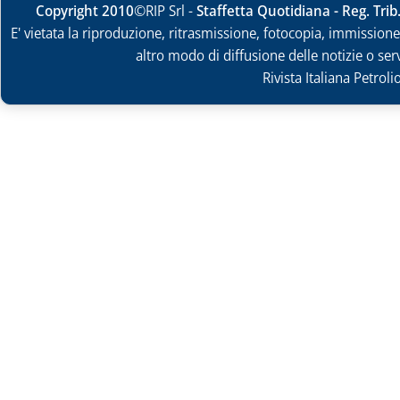
Copyright 2010
©RIP Srl -
Staffetta Quotidiana - Reg. Tri
E' vietata la riproduzione, ritrasmissione, fotocopia, immissione 
altro modo di diffusione delle notizie o ser
Rivista Italiana Petrol