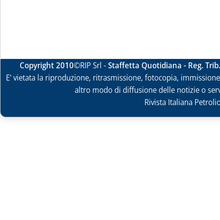
Copyright 2010
©RIP Srl -
Staffetta Quotidiana - Reg. Tri
E' vietata la riproduzione, ritrasmissione, fotocopia, immissione 
altro modo di diffusione delle notizie o ser
Rivista Italiana Petrol