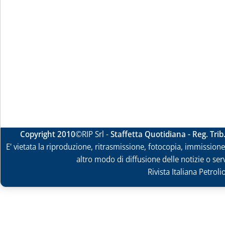
Copyright 2010
©RIP Srl -
Staffetta Quotidiana - Reg. Tri
E' vietata la riproduzione, ritrasmissione, fotocopia, immissione 
altro modo di diffusione delle notizie o ser
Rivista Italiana Petrol