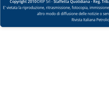
Copyright 2010
©RIP Srl -
Staffetta Quotidiana - Reg. Tri
E' vietata la riproduzione, ritrasmissione, fotocopia, immissione 
altro modo di diffusione delle notizie o ser
Rivista Italiana Petrol